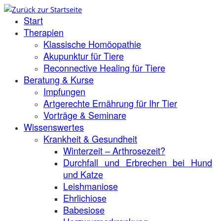
Zum
Start
Inhalt
springen
Therapien
Klassische Homöopathie
Akupunktur für Tiere
Reconnective Healing für Tiere
Beratung & Kurse
Impfungen
Artgerechte Ernährung für Ihr Tier
Vorträge & Seminare
Wissenswertes
Krankheit & Gesundheit
Winterzeit – Arthrosezeit?
Durchfall und Erbrechen bei Hund
und Katze
Leishmaniose
Ehrlichiose
Babesiose