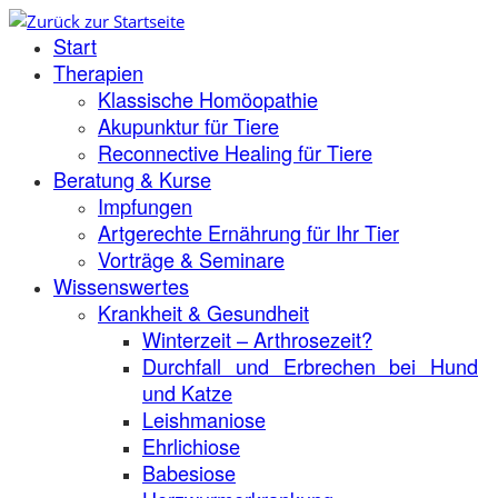
Zum
Start
Inhalt
springen
Therapien
Klassische Homöopathie
Akupunktur für Tiere
Reconnective Healing für Tiere
Beratung & Kurse
Impfungen
Artgerechte Ernährung für Ihr Tier
Vorträge & Seminare
Wissenswertes
Krankheit & Gesundheit
Winterzeit – Arthrosezeit?
Durchfall und Erbrechen bei Hund
und Katze
Leishmaniose
Ehrlichiose
Babesiose