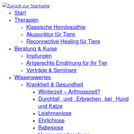
Zum
Start
Inhalt
springen
Therapien
Klassische Homöopathie
Akupunktur für Tiere
Reconnective Healing für Tiere
Beratung & Kurse
Impfungen
Artgerechte Ernährung für Ihr Tier
Vorträge & Seminare
Wissenswertes
Krankheit & Gesundheit
Winterzeit – Arthrosezeit?
Durchfall und Erbrechen bei Hund
und Katze
Leishmaniose
Ehrlichiose
Babesiose