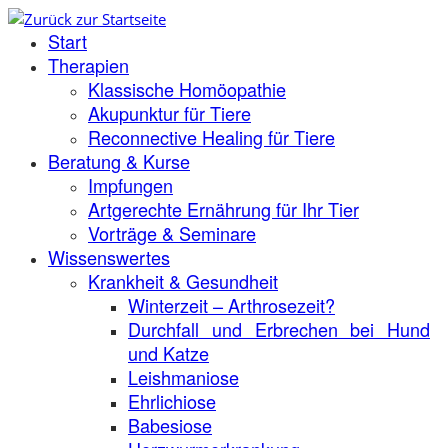
Zum
Start
Inhalt
springen
Therapien
Klassische Homöopathie
Akupunktur für Tiere
Reconnective Healing für Tiere
Beratung & Kurse
Impfungen
Artgerechte Ernährung für Ihr Tier
Vorträge & Seminare
Wissenswertes
Krankheit & Gesundheit
Winterzeit – Arthrosezeit?
Durchfall und Erbrechen bei Hund
und Katze
Leishmaniose
Ehrlichiose
Babesiose