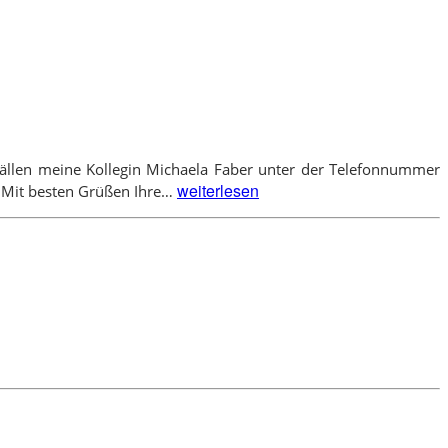
n Fällen meine Kollegin Michaela Faber unter der Telefonnummer
Urlaub
weiterlesen
. Mit besten Grüßen Ihre…
im
September