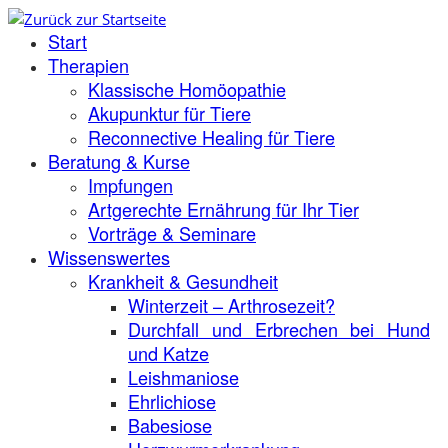
Zum
Start
Inhalt
springen
Therapien
Klassische Homöopathie
Akupunktur für Tiere
Reconnective Healing für Tiere
Beratung & Kurse
Impfungen
Artgerechte Ernährung für Ihr Tier
Vorträge & Seminare
Wissenswertes
Krankheit & Gesundheit
Winterzeit – Arthrosezeit?
Durchfall und Erbrechen bei Hund
und Katze
Leishmaniose
Ehrlichiose
Babesiose