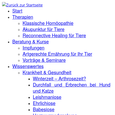
Zum
Start
Inhalt
springen
Therapien
Klassische Homöopathie
Akupunktur für Tiere
Reconnective Healing für Tiere
Beratung & Kurse
Impfungen
Artgerechte Ernährung für Ihr Tier
Vorträge & Seminare
Wissenswertes
Krankheit & Gesundheit
Winterzeit – Arthrosezeit?
Durchfall und Erbrechen bei Hund
und Katze
Leishmaniose
Ehrlichiose
Babesiose