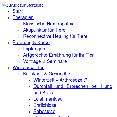
Zum
Start
Inhalt
springen
Therapien
Klassische Homöopathie
Akupunktur für Tiere
Reconnective Healing für Tiere
Beratung & Kurse
Impfungen
Artgerechte Ernährung für Ihr Tier
Vorträge & Seminare
Wissenswertes
Krankheit & Gesundheit
Winterzeit – Arthrosezeit?
Durchfall und Erbrechen bei Hund
und Katze
Leishmaniose
Ehrlichiose
Babesiose