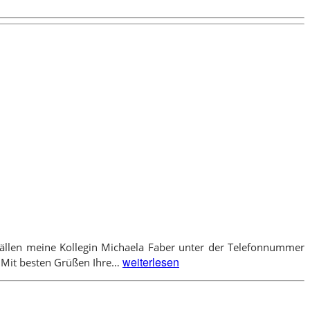
n Fällen meine Kollegin Michaela Faber unter der Telefonnummer
Urlaub
weiterlesen
. Mit besten Grüßen Ihre…
im
September