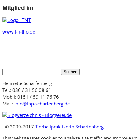
Mitglied im
www.f-n-thp.de
Suchen
nach:
Henriette Scharfenberg
Tel.: 030 / 31 56 08 61
Mobil: 0151 / 59 11 76 76
Mail:
info@thp-scharfenberg.de
·
© 2009-2017
Tierheilpraktikerin Scharfenberg
·
This website uses cookies to analyze site traffic and improve you