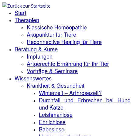
Zum
Start
Inhalt
springen
Therapien
Klassische Homöopathie
Akupunktur für Tiere
Reconnective Healing für Tiere
Beratung & Kurse
Impfungen
Artgerechte Ernährung für Ihr Tier
Vorträge & Seminare
Wissenswertes
Krankheit & Gesundheit
Winterzeit – Arthrosezeit?
Durchfall und Erbrechen bei Hund
und Katze
Leishmaniose
Ehrlichiose
Babesiose