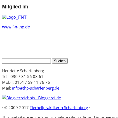
Mitglied im
www.f-n-thp.de
Suchen
nach:
Henriette Scharfenberg
Tel.: 030 / 31 56 08 61
Mobil: 0151 / 59 11 76 76
Mail:
info@thp-scharfenberg.de
·
© 2009-2017
Tierheilpraktikerin Scharfenberg
·
This website uses cookies to analyze site traffic and improve you