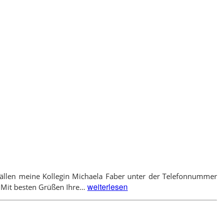
n Fällen meine Kollegin Michaela Faber unter der Telefonnummer
Urlaub
weiterlesen
. Mit besten Grüßen Ihre…
im
September