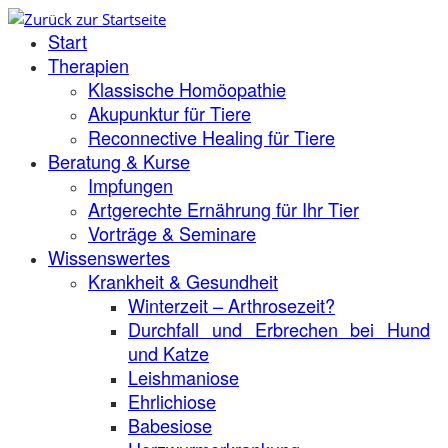
Zum
Start
Inhalt
springen
Therapien
Klassische Homöopathie
Akupunktur für Tiere
Reconnective Healing für Tiere
Beratung & Kurse
Impfungen
Artgerechte Ernährung für Ihr Tier
Vorträge & Seminare
Wissenswertes
Krankheit & Gesundheit
Winterzeit – Arthrosezeit?
Durchfall und Erbrechen bei Hund
und Katze
Leishmaniose
Ehrlichiose
Babesiose