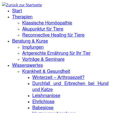
Zum
Start
Inhalt
springen
Therapien
Klassische Homöopathie
Akupunktur für Tiere
Reconnective Healing für Tiere
Beratung & Kurse
Impfungen
Artgerechte Ernährung für Ihr Tier
Vorträge & Seminare
Wissenswertes
Krankheit & Gesundheit
Winterzeit – Arthrosezeit?
Durchfall und Erbrechen bei Hund
und Katze
Leishmaniose
Ehrlichiose
Babesiose