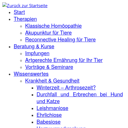
Zum
Start
Inhalt
springen
Therapien
Klassische Homöopathie
Akupunktur für Tiere
Reconnective Healing für Tiere
Beratung & Kurse
Impfungen
Artgerechte Ernährung für Ihr Tier
Vorträge & Seminare
Wissenswertes
Krankheit & Gesundheit
Winterzeit – Arthrosezeit?
Durchfall und Erbrechen bei Hund
und Katze
Leishmaniose
Ehrlichiose
Babesiose