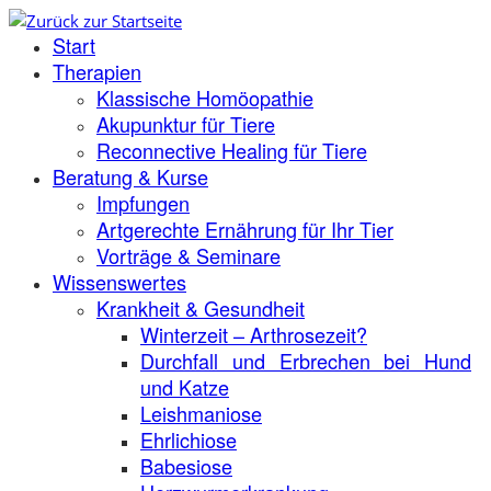
Zum
Start
Inhalt
springen
Therapien
Klassische Homöopathie
Akupunktur für Tiere
Reconnective Healing für Tiere
Beratung & Kurse
Impfungen
Artgerechte Ernährung für Ihr Tier
Vorträge & Seminare
Wissenswertes
Krankheit & Gesundheit
Winterzeit – Arthrosezeit?
Durchfall und Erbrechen bei Hund
und Katze
Leishmaniose
Ehrlichiose
Babesiose