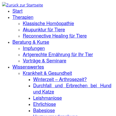
Zum
Start
Inhalt
springen
Therapien
Klassische Homöopathie
Akupunktur für Tiere
Reconnective Healing für Tiere
Beratung & Kurse
Impfungen
Artgerechte Ernährung für Ihr Tier
Vorträge & Seminare
Wissenswertes
Krankheit & Gesundheit
Winterzeit – Arthrosezeit?
Durchfall und Erbrechen bei Hund
und Katze
Leishmaniose
Ehrlichiose
Babesiose