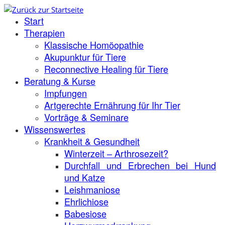
Zum
Start
Inhalt
springen
Therapien
Klassische Homöopathie
Akupunktur für Tiere
Reconnective Healing für Tiere
Beratung & Kurse
Impfungen
Artgerechte Ernährung für Ihr Tier
Vorträge & Seminare
Wissenswertes
Krankheit & Gesundheit
Winterzeit – Arthrosezeit?
Durchfall und Erbrechen bei Hund
und Katze
Leishmaniose
Ehrlichiose
Babesiose