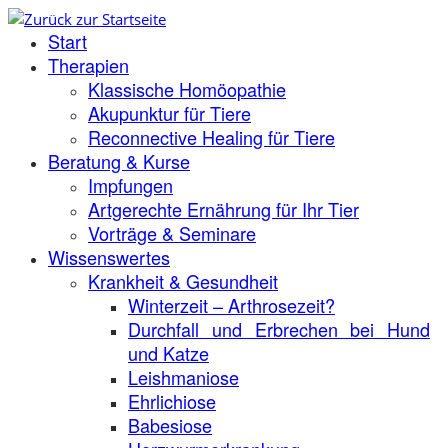
Zum
Start
Inhalt
springen
Therapien
Klassische Homöopathie
Akupunktur für Tiere
Reconnective Healing für Tiere
Beratung & Kurse
Impfungen
Artgerechte Ernährung für Ihr Tier
Vorträge & Seminare
Wissenswertes
Krankheit & Gesundheit
Winterzeit – Arthrosezeit?
Durchfall und Erbrechen bei Hund
und Katze
Leishmaniose
Ehrlichiose
Babesiose