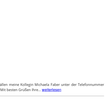
n Fällen meine Kollegin Michaela Faber unter der Telefonnummer
Urlaub
weiterlesen
. Mit besten Grüßen Ihre…
im
September