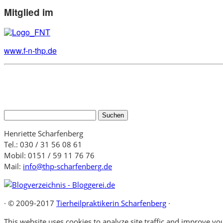
Mitglied im
www.f-n-thp.de
Suchen
nach:
Henriette Scharfenberg
Tel.: 030 / 31 56 08 61
Mobil: 0151 / 59 11 76 76
Mail:
info@thp-scharfenberg.de
·
© 2009-2017
Tierheilpraktikerin Scharfenberg
·
This website uses cookies to analyze site traffic and improve you