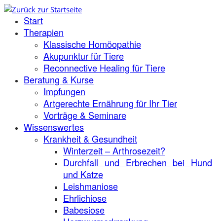
Zum
Start
Inhalt
springen
Therapien
Klassische Homöopathie
Akupunktur für Tiere
Reconnective Healing für Tiere
Beratung & Kurse
Impfungen
Artgerechte Ernährung für Ihr Tier
Vorträge & Seminare
Wissenswertes
Krankheit & Gesundheit
Winterzeit – Arthrosezeit?
Durchfall und Erbrechen bei Hund
und Katze
Leishmaniose
Ehrlichiose
Babesiose