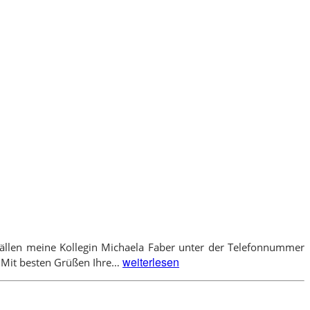
n Fällen meine Kollegin Michaela Faber unter der Telefonnummer
Urlaub
weiterlesen
. Mit besten Grüßen Ihre…
im
September