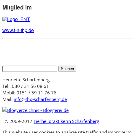
Mitglied im
www.f-n-thp.de
Suchen
nach:
Henriette Scharfenberg
Tel.: 030 / 31 56 08 61
Mobil: 0151 / 59 11 76 76
Mail:
info@thp-scharfenberg.de
·
© 2009-2017
Tierheilpraktikerin Scharfenberg
·
This website uses cookies to analyze site traffic and improve you