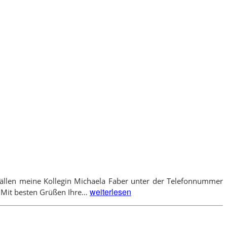
n Fällen meine Kollegin Michaela Faber unter der Telefonnummer
Urlaub
weiterlesen
. Mit besten Grüßen Ihre…
im
September