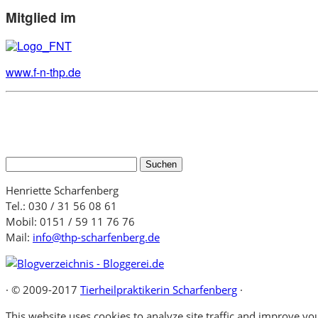
Mitglied im
www.f-n-thp.de
Suchen
nach:
Henriette Scharfenberg
Tel.: 030 / 31 56 08 61
Mobil: 0151 / 59 11 76 76
Mail:
info@thp-scharfenberg.de
·
© 2009-2017
Tierheilpraktikerin Scharfenberg
·
This website uses cookies to analyze site traffic and improve you