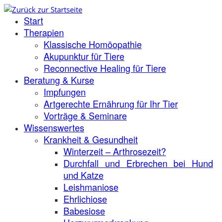
Zum
Start
Inhalt
springen
Therapien
Klassische Homöopathie
Akupunktur für Tiere
Reconnective Healing für Tiere
Beratung & Kurse
Impfungen
Artgerechte Ernährung für Ihr Tier
Vorträge & Seminare
Wissenswertes
Krankheit & Gesundheit
Winterzeit – Arthrosezeit?
Durchfall und Erbrechen bei Hund
und Katze
Leishmaniose
Ehrlichiose
Babesiose