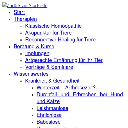
Zum
Start
Inhalt
springen
Therapien
Klassische Homöopathie
Akupunktur für Tiere
Reconnective Healing für Tiere
Beratung & Kurse
Impfungen
Artgerechte Ernährung für Ihr Tier
Vorträge & Seminare
Wissenswertes
Krankheit & Gesundheit
Winterzeit – Arthrosezeit?
Durchfall und Erbrechen bei Hund
und Katze
Leishmaniose
Ehrlichiose
Babesiose