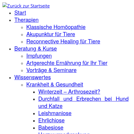
Zum
Start
Inhalt
springen
Therapien
Klassische Homöopathie
Akupunktur für Tiere
Reconnective Healing für Tiere
Beratung & Kurse
Impfungen
Artgerechte Ernährung für Ihr Tier
Vorträge & Seminare
Wissenswertes
Krankheit & Gesundheit
Winterzeit – Arthrosezeit?
Durchfall und Erbrechen bei Hund
und Katze
Leishmaniose
Ehrlichiose
Babesiose