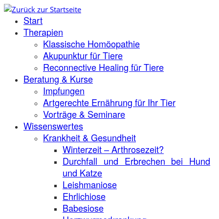
Zum
Start
Inhalt
springen
Therapien
Klassische Homöopathie
Akupunktur für Tiere
Reconnective Healing für Tiere
Beratung & Kurse
Impfungen
Artgerechte Ernährung für Ihr Tier
Vorträge & Seminare
Wissenswertes
Krankheit & Gesundheit
Winterzeit – Arthrosezeit?
Durchfall und Erbrechen bei Hund
und Katze
Leishmaniose
Ehrlichiose
Babesiose