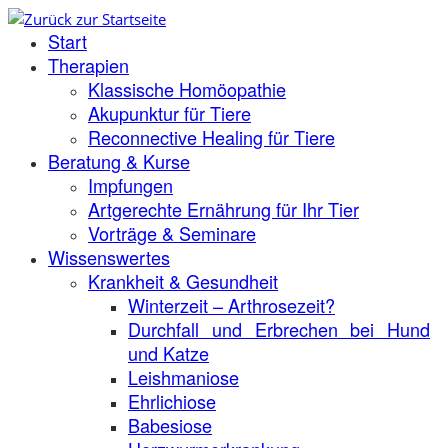
Zum
Start
Inhalt
springen
Therapien
Klassische Homöopathie
Akupunktur für Tiere
Reconnective Healing für Tiere
Beratung & Kurse
Impfungen
Artgerechte Ernährung für Ihr Tier
Vorträge & Seminare
Wissenswertes
Krankheit & Gesundheit
Winterzeit – Arthrosezeit?
Durchfall und Erbrechen bei Hund
und Katze
Leishmaniose
Ehrlichiose
Babesiose